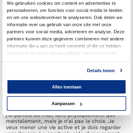
l'arc."
We gebruiken cookies om content en advertenties te
personaliseren, om functies voor social media te bieden
"Mon objectif principal est d'aller aux Jeux
en om ons websiteverkeer te analyseren. Ook delen we
paralympiques en 2024 à Paris. Mais pour cela,
informatie over uw gebruik van onze site met onze
il faut un certain nombre de points et j'essaie
partners voor social media, adverteren en analyse. Deze
de les obtenir, car ce serait vraiment
partners kunnen deze gegevens combineren met andere
phénoménal dans ma nouvelle vie. Si je n'y
arrive pas en 2024, j'aurai peut-être une
informatie die u aan ze heeft verstrekt of die ze hebben
chance d'y arriver en 2028. Nous verrons bien."
verzameld op basis van uw gebruik van hun services.
Details tonen
What doesn’t kill you makes you
stronger
Alles toestaan
"Je dois aller de l'avant et j'en suis conscient.
Ma devise est "What doesn't kill you makes
Aanpassen
you stronger". Ce n'est pas toujours facile et
j'ai parfois du mal, tant physiquement que
mentalement, mais je n'ai pas le choix. Je
veux mener une vie active et je dois regarder