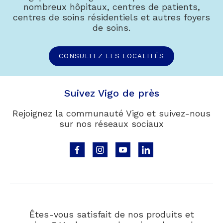
nombreux hôpitaux, centres de patients,
centres de soins résidentiels et autres foyers
de soins.
CONSULTEZ LES LOCALITÉS
Suivez Vigo de près
Rejoignez la communauté Vigo et suivez-nous
sur nos réseaux sociaux
Volg
Volg
Volg
Volg
ons
ons
ons
ons
op
op
op
op
Facebook
Instagram
Youtube
LinkedIn
Êtes-vous satisfait de nos produits et