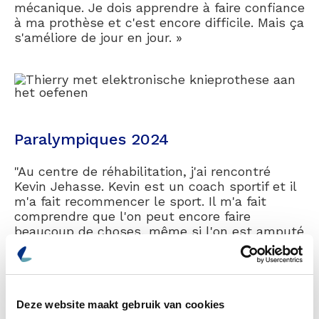
mécanique. Je dois apprendre à faire confiance
à ma prothèse et c'est encore difficile. Mais ça
s'améliore de jour en jour. »
Paralympiques 2024
"Au centre de réhabilitation, j'ai rencontré
Kevin Jehasse. Kevin est un coach sportif et il
m'a fait recommencer le sport. Il m'a fait
comprendre que l'on peut encore faire
beaucoup de choses, même si l'on est amputé
d'une jambe. Au début, je ne savais pas quel
sport je voulais faire. J'ai fait du vélo avec un
vélo à main et ça s'est bien passé. Puis j'ai
commencé à nager, j'ai joué au tennis de table
Deze website maakt gebruik van cookies
et au badminton. Et puis j'ai découvert le tir à