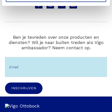
Volg
Volg
Volg
Volg
ons
ons
ons
ons
op
op
op
op
Facebook
Instagram
Youtube
LinkedIn
Ben je tevreden over onze producten en
diensten? Wil je naar buiten treden als Vigo
ambassador? Neem contact op.
INSCHRIJVEN