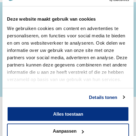
op
op
op
Facebook
Twitter
LinkedIn
Deze website maakt gebruik van cookies
We gebruiken cookies om content en advertenties te
Vigo is steeds bij jou in de buurt!
personaliseren, om functies voor social media te bieden
en om ons websiteverkeer te analyseren. Ook delen we
Vigo heeft vestigingen in heel België en is
informatie over uw gebruik van onze site met onze
aanwezig in tal van ziekenhuizen,
partners voor social media, adverteren en analyse. Deze
patiëntencentra, woonzorgcentra en andere
partners kunnen deze gegevens combineren met andere
verzorgingsinstellingen.
informatie die u aan ze heeft verstrekt of die ze hebben
verzameld op basis van uw gebruik van hun services.
BEKIJK ALLE LOCATIES
Details tonen
Volg Vigo op de voet
Alles toestaan
Word lid van de Vigo community en volg ons
op onze social media kanalen.
Aanpassen